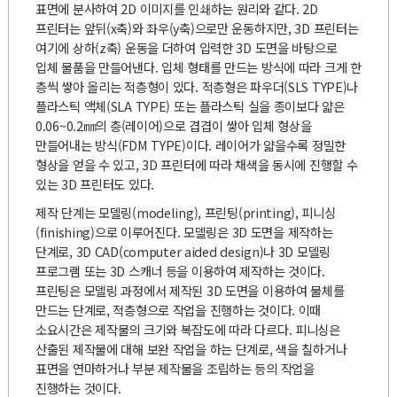
표면에 분사하여 2D 이미지를 인쇄하는 원리와 같다. 2D
프린터는 앞뒤(x축)와 좌우(y축)으로만 운동하지만, 3D 프린터는
여기에 상하(z축) 운동을 더하여 입력한 3D 도면을 바탕으로
입체 물품을 만들어낸다. 입체 형태를 만드는 방식에 따라 크게 한
층씩 쌓아 올리는 적층형이 있다. 적층형은 파우더(SLS TYPE)나
플라스틱 액체(SLA TYPE) 또는 플라스틱 실을 종이보다 얇은
0.06~0.2㎜의 층(레이어)으로 겹겹이 쌓아 입체 형상을
만들어내는 방식(FDM TYPE)이다. 레이어가 얇을수록 정밀한
형상을 얻을 수 있고, 3D 프린터에 따라 채색을 동시에 진행할 수
있는 3D 프린터도 있다.
제작 단계는 모델링(modeling), 프린팅(printing), 피니싱
(finishing)으로 이루어진다. 모델링은 3D 도면을 제작하는
단계로, 3D CAD(computer aided design)나 3D 모델링
프로그램 또는 3D 스캐너 등을 이용하여 제작하는 것이다.
프린팅은 모델링 과정에서 제작된 3D 도면을 이용하여 물체를
만드는 단계로, 적층형으로 작업을 진행하는 것이다. 이때
소요시간은 제작물의 크기와 복잡도에 따라 다르다. 피니싱은
산출된 제작물에 대해 보완 작업을 하는 단계로, 색을 칠하거나
표면을 연마하거나 부분 제작물을 조립하는 등의 작업을
진행하는 것이다.